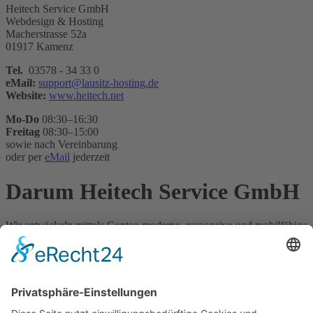
Heitech Service GmbH
Webdesign & Hosting
Macherstrasse 52a
01917 Kamenz
Tel.
03578 - 34 33 0
eMail:
support@lausitz-hosting.de
Website:
www.heitech.net
Mo-Do
08:30–16:30
Freitag
08:30–15:00
sowie nach Vereinbarung
oder per
eMail
jederzeit
Darum Heitech Service GmbH
Wir entwickeln mittels Contao moderne, responsive und mobilfähige
Websites mit höchsten Ansprüchen an Qualität, Performance und
Bedienbarkeit.
Gerne hosten wir auch Ihre Website auf
Lausitz-Hosting
- schauen
Sie doch mal vorbei